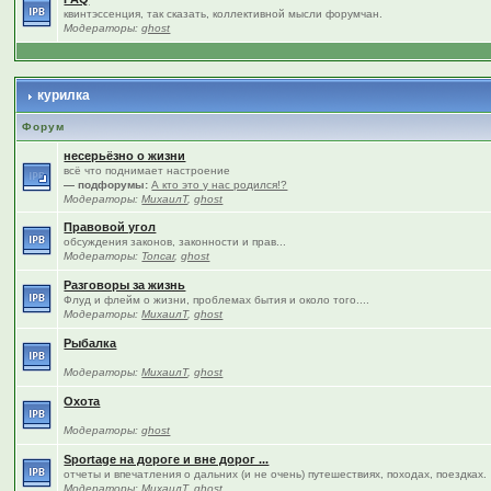
квинтэссенция, так сказать, коллективной мысли форумчан.
Модераторы:
ghost
курилка
Форум
несерьёзно о жизни
всё что поднимает настроение
— подфорумы:
А кто это у нас родился!?
Модераторы:
МихаилТ
,
ghost
Правовой угол
обсуждения законов, законности и прав...
Модераторы:
Toncar
,
ghost
Разговоры за жизнь
Флуд и флейм о жизни, проблемах бытия и около того....
Модераторы:
МихаилТ
,
ghost
Рыбалка
Модераторы:
МихаилТ
,
ghost
Охота
Модераторы:
ghost
Sportage на дороге и вне дорог ...
отчеты и впечатления о дальних (и не очень) путешествиях, походах, поездках.
Модераторы:
МихаилТ
,
ghost