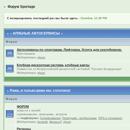
Форум Sportage
С возвращением, последний раз вы были здесь :
Сегодня, 11:39 PM
-- КЛУБНЫЕ АВТОСЕРВИСЫ --
Форум
Автосервисы по спортажам. Лифтовка. Услуги для соклубников.
Приглашаем
Модераторы:
ghost
Клубная дисконтная система, клубные карты
Совместно со Всероссийской дисконтной системой "Русское Бездорожье"
Модераторы:
ghost
Рама, и только рама нас сплотила!
Форум
ФОРУМ
новости с полей!
соревнования...покатушки...встречи
— подфорумы:
Соревнования
,
Покатушки - колбасюшки
,
GPS и геокэшинг
Модераторы:
kostetik
,
МихаилТ
,
ghost
Регионы