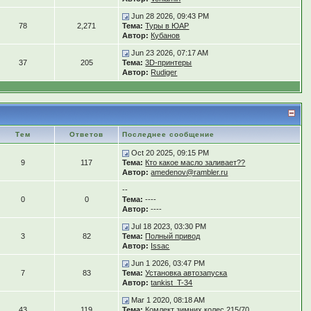
Jun 28 2026, 09:43 PM
78
2,271
Тема:
Туры в ЮАР
Автор:
Кубанов
Jun 23 2026, 07:17 AM
37
205
Тема:
3D-принтеры
Автор:
Rudiger
Тем
Ответов
Последнее сообщение
Oct 20 2025, 09:15 PM
9
117
Тема:
Кто какое масло заливает??
Автор:
amedenov@rambler.ru
--
0
0
Тема:
----
Автор:
----
Jul 18 2023, 03:30 PM
3
82
Тема:
Полный привод
Автор:
Issac
Jun 1 2026, 03:47 PM
7
83
Тема:
Установка автозапуска
Автор:
tankist_T-34
Mar 1 2020, 08:18 AM
43
119
Тема:
Комлект зимних колес 215/70...