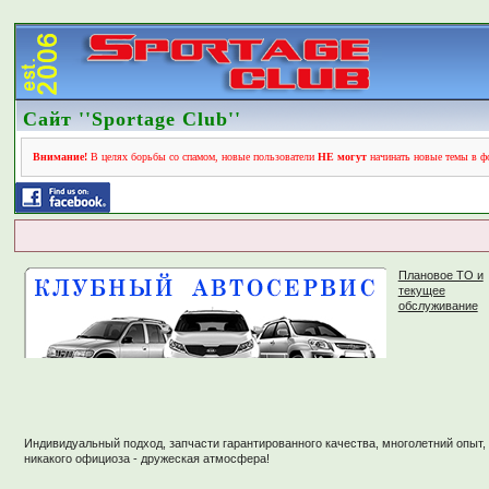
Сайт ''Sportage Club''
Внимание!
В целях борьбы со спамом, новые пользователи
НЕ могут
начинать новые темы в фо
Плановое ТО и
текущее
обслуживание
Индивидуальный подход, запчасти гарантированного качества, многолетний опыт,
никакого официоза - дружеская атмосфера!