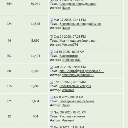
554
30,041
Тема:
Складское оборудование
Автор:
Natan
Mar 17 2025, 11:41 PM
224
11,545
Тема:
Блокировка в передний мост
Автор:
Natan
Oct 24 2020, 07:25 PM
44
5,660
Тема:
Ура - я сделал боди-лифт
Автор:
Михаил776
Jul 16 2026, 10:25 AM
401
11,494
Тема:
Банкротство
Автор:
archimetrika1
Oct 20 2025, 09:07 PM
88
5,410
Тема:
Киа Спортейдж в разборке в ...
Автор:
amedenov@rambler.ru
Feb 15 2026, 02:19 AM
115
6,240
Тема:
Пластиковые хомуты
Автор:
Veniamin
Apr 8 2025, 08:38 AM
62
2,684
Тема:
Электрические лебедки
Автор:
Rafiel
Nov 26 2025, 07:01 PM
12
654
Тема:
Русские сериалы
Автор:
Veniamin
Sep 8 2023, 11:04 PM