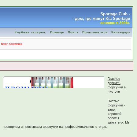
Sportage Club -
- дом, где живут Kia Sportage
основан в 2006г.
Клубная галерея
Помощь
Поиск
Пользователи
Календарь
а Ваше понимание.
Главное
держать
форсунки в
чистоте
Чистые
форсунки -
залог
хорошей
работы
двигателя. Мы
проверяем и промываем форсунки на профессиональном стенде.