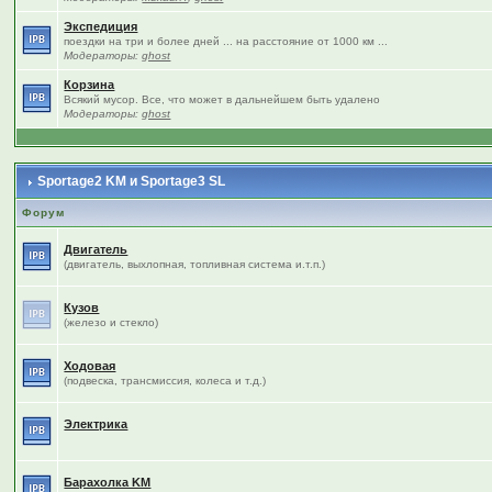
Экспедиция
поездки на три и более дней ... на расстояние от 1000 км ...
Модераторы:
ghost
Корзина
Всякий мусор. Все, что может в дальнейшем быть удалено
Модераторы:
ghost
Sportage2 KM и Sportage3 SL
Форум
Двигатель
(двигатель, выхлопная, топливная система и.т.п.)
Кузов
(железо и стекло)
Ходовая
(подвеска, трансмиссия, колеса и т.д.)
Электрика
Барахолка KM