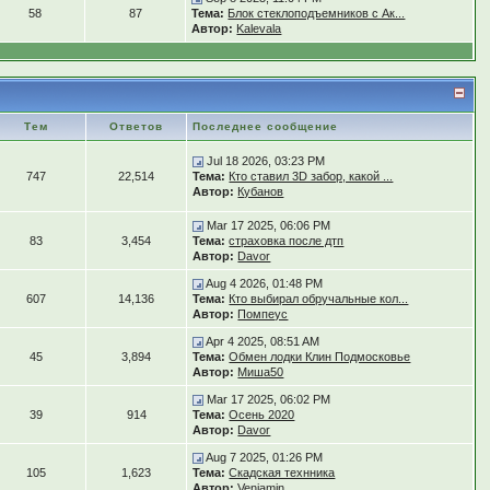
58
87
Тема:
Блок стеклоподъемников с Ак...
Автор:
Kalevala
Тем
Ответов
Последнее сообщение
Jul 18 2026, 03:23 PM
747
22,514
Тема:
Кто ставил 3D забор, какой ...
Автор:
Кубанов
Mar 17 2025, 06:06 PM
83
3,454
Тема:
страховка после дтп
Автор:
Davor
Aug 4 2026, 01:48 PM
607
14,136
Тема:
Кто выбирал обручальные кол...
Автор:
Помпеус
Apr 4 2025, 08:51 AM
45
3,894
Тема:
Обмен лодки Клин Подмосковье
Автор:
Миша50
Mar 17 2025, 06:02 PM
39
914
Тема:
Осень 2020
Автор:
Davor
Aug 7 2025, 01:26 PM
105
1,623
Тема:
Скадская технника
Автор:
Veniamin