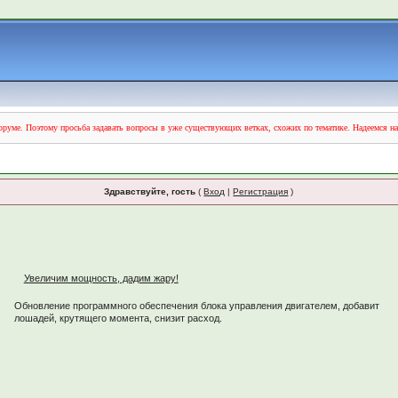
руме. Поэтому просьба задавать вопросы в уже существующих ветках, схожих по тематике. Надеемся н
Здравствуйте, гость
(
Вход
|
Регистрация
)
Увеличим мощность, дадим жару!
Обновление программного обеспечения блока управления двигателем, добавит
лошадей, крутящего момента, снизит расход.