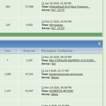
Jan 29 2026, 01:30 PM
903
57,588
Тема:
Юбилейный 20-й День Рождени...
Автор:
КоТ_СССР
Feb 21 2022, 04:54 PM
125
5,552
Тема:
Мотоциклы
Автор:
КоТ_СССР
Тем
Ответов
Последнее сообщение
Nov 20 2018, 09:18 PM
7
1,334
Тема:
МЫ ОТКРЫЛИ МАЛЯРКУ И КУЗОВН...
Автор:
Чел
Jul 3 2026, 01:17 PM
1,083
37,201
Тема:
Цилиндрические редукторы
Автор:
Wandy
Nov 19 2025, 08:38 PM
1,147
51,047
Тема:
НОМЕРОК ДЕТАЛИ
Автор:
Alewa
Apr 4 2025, 04:20 PM