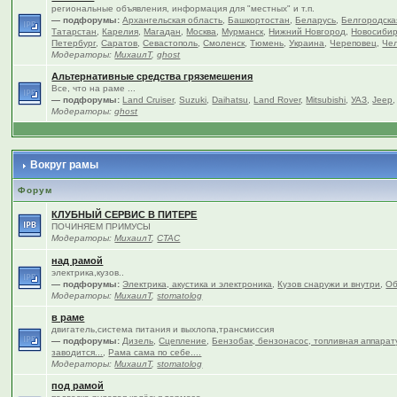
региональные объявления, информация для "местных" и т.п.
— подфорумы:
Архангельская область
,
Башкортостан
,
Беларусь
,
Белгородска
Татарстан
,
Карелия
,
Магадан
,
Москва
,
Мурманск
,
Нижний Новгород
,
Новосибир
Петербург
,
Саратов
,
Севастополь
,
Смоленск
,
Тюмень
,
Украина
,
Череповец
,
Чел
Модераторы:
МихаилТ
,
ghost
Альтернативные средства гряземешения
Все, что на раме ...
— подфорумы:
Land Cruiser
,
Suzuki
,
Daihatsu
,
Land Rover
,
Mitsubishi
,
УАЗ
,
Jeep
Модераторы:
ghost
Вокруг рамы
Форум
КЛУБНЫЙ СЕРВИС В ПИТЕРЕ
ПОЧИНЯЕМ ПРИМУСЫ
Модераторы:
МихаилТ
,
CTAC
над рамой
электрика,кузов..
— подфорумы:
Электрика, акустика и электроника
,
Кузов снаружи и внутри
,
Об
Модераторы:
МихаилТ
,
stomatolog
в раме
двигатель,система питания и выхлопа,трансмиссия
— подфорумы:
Дизель
,
Сцепление
,
Бензобак, бензонасос, топливная аппарат
заводится...
,
Рама сама по себе....
Модераторы:
МихаилТ
,
stomatolog
под рамой