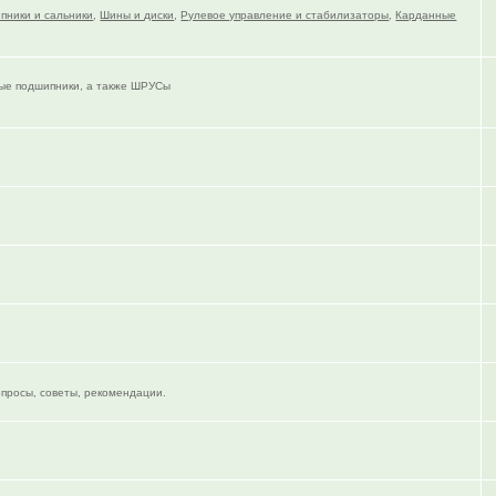
пники и сальники
,
Шины и диски
,
Рулевое управление и стабилизаторы
,
Карданные
тые подшипники, а также ШРУСы
опросы, советы, рекомендации.