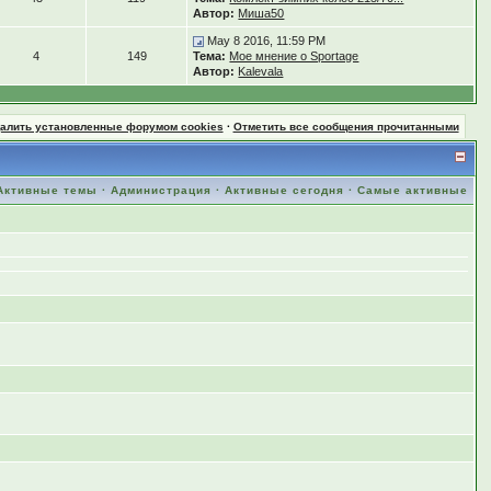
Автор:
Миша50
May 8 2016, 11:59 PM
4
149
Тема:
Мое мнение о Sportage
Автор:
Kalevala
далить установленные форумом cookies
·
Отметить все сообщения прочитанными
Активные темы
·
Администрация
·
Активные сегодня
·
Самые активные