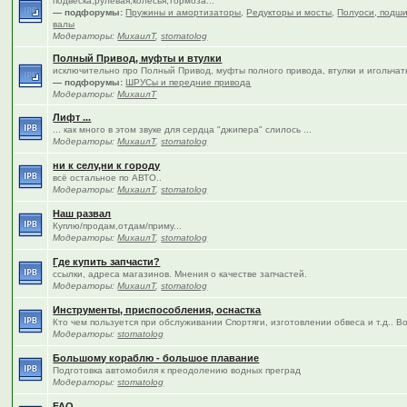
подвеска,рулевая,колёсья,тормоза...
— подфорумы:
Пружины и амортизаторы
,
Редукторы и мосты
,
Полуоси, подши
валы
Модераторы:
МихаилТ
,
stomatolog
Полный Привод, муфты и втулки
исключительно про Полный Привод, муфты полного привода, втулки и игольча
— подфорумы:
ШРУСы и передние привода
Модераторы:
МихаилТ
Лифт ...
... как много в этом звуке для сердца "джипера" слилось ...
Модераторы:
МихаилТ
,
stomatolog
ни к селу,ни к городу
всё остальное по АВТО..
Модераторы:
МихаилТ
,
stomatolog
Наш развал
Куплю/продам,отдам/приму...
Модераторы:
МихаилТ
,
stomatolog
Где купить запчасти?
ссылки, адреса магазинов. Мнения о качестве запчастей.
Модераторы:
МихаилТ
,
stomatolog
Инструменты, приспособления, оснастка
Кто чем пользуется при обслуживании Спортяги, изготовлении обвеса и т.д.. В
Модераторы:
stomatolog
Большому кораблю - большое плавание
Подготовка автомобиля к преодолению водных преград
Модераторы:
stomatolog
FAQ