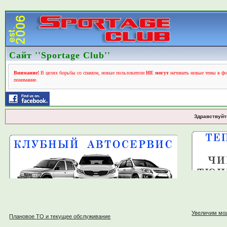
Сайт ''Sportage Club''
Внимание!
В целях борьбы со спамом, новые пользователи
НЕ могут
начинать новые темы в фо
понимание.
Здравствуйт
Увеличим мо
Плановое ТО и текущее обслуживание