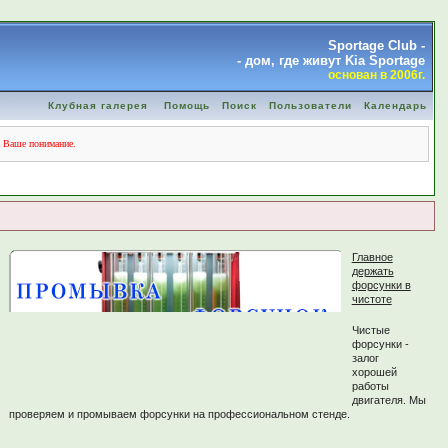
Sportage Club -
- дом, где живут Kia Sportage
основан в 2006г.
Клубная галерея
Помощь
Поиск
Пользователи
Календарь
а Ваше понимание.
Главное
держать
форсунки в
чистоте
Чистые
форсунки -
залог
хорошей
работы
двигателя. Мы
проверяем и промываем форсунки на профессиональном стенде.