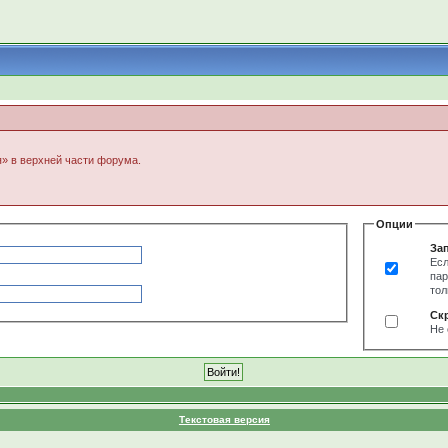
я» в верхней части форума.
Опции
За
Есл
пар
тол
Ск
Не 
Текстовая версия