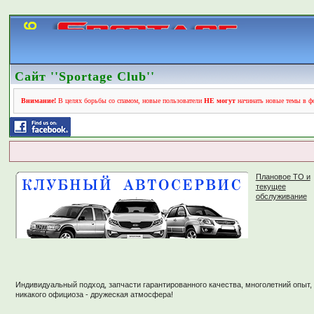
Сайт ''Sportage Club''
Внимание!
В целях борьбы со спамом, новые пользователи
НЕ могут
начинать новые темы в фо
Плановое ТО и
текущее
обслуживание
Индивидуальный подход, запчасти гарантированного качества, многолетний опыт,
никакого официоза - дружеская атмосфера!