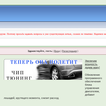
руме. Поэтому просьба задавать вопросы в уже существующих ветках, схожих по тематике. Надеемся н
Здравствуйте, гость
(
Вход
|
Регистрация
)
Увеличим
мощность,
дадим жару!
Обновление
программного
обеспечения
блока
управления
двигателем,
добавит
лошадей, крутящего момента, снизит расход.