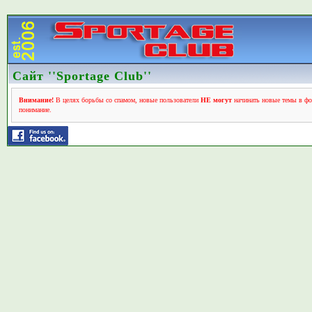
Сайт ''Sportage Club''
Внимание!
В целях борьбы со спамом, новые пользователи
НЕ могут
начинать новые темы в фо
понимание.