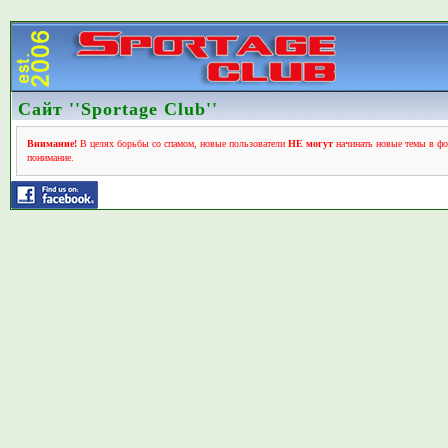
Сайт ''Sportage Club''
Внимание!
В целях борьбы со спамом, новые пользователи
НЕ могут
начинать новые темы в фо
понимание.