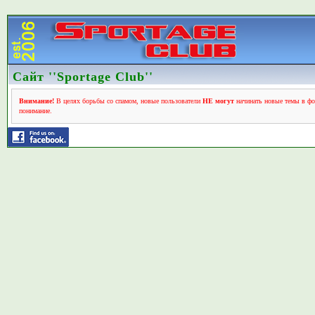
Сайт ''Sportage Club''
Внимание!
В целях борьбы со спамом, новые пользователи
НЕ могут
начинать новые темы в фо
понимание.