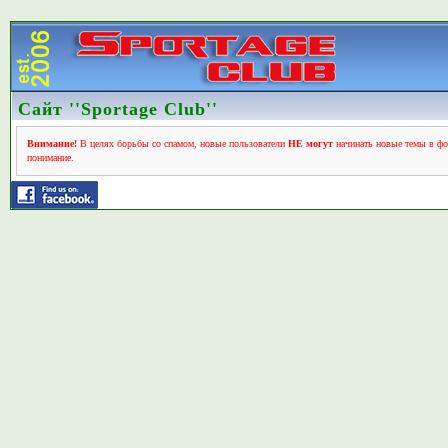
Сайт ''Sportage Club''
Внимание!
В целях борьбы со спамом, новые пользователи
НЕ могут
начинать новые темы в фо
понимание.