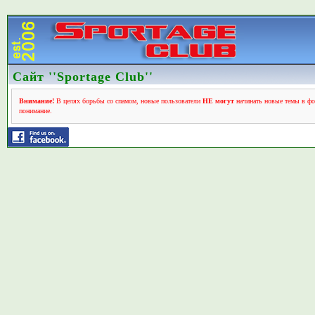
Сайт ''Sportage Club''
Внимание!
В целях борьбы со спамом, новые пользователи
НЕ могут
начинать новые темы в фо
понимание.