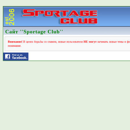
Сайт ''Sportage Club''
Внимание!
В целях борьбы со спамом, новые пользователи
НЕ могут
начинать новые темы в фо
понимание.