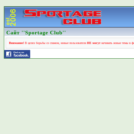
Сайт ''Sportage Club''
Внимание!
В целях борьбы со спамом, новые пользователи
НЕ могут
начинать новые темы в фо