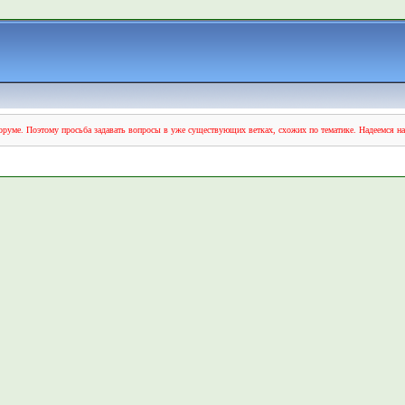
руме. Поэтому просьба задавать вопросы в уже существующих ветках, схожих по тематике. Надеемся н