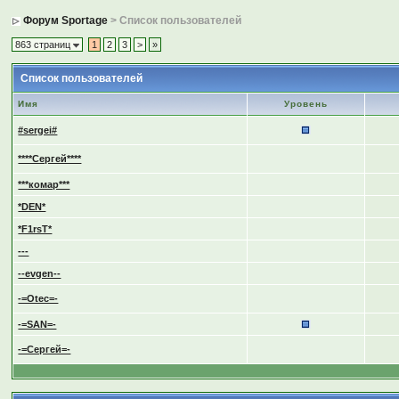
Форум Sportage
> Список пользователей
863 страниц
1
2
3
>
»
Список пользователей
Имя
Уровень
#sergei#
****Сергей****
***комар***
*DEN*
*F1rsT*
---
--evgen--
-=Otec=-
-=SAN=-
-=Сергей=-