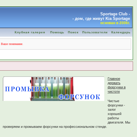
Sportage Club -
- дом, где живут Kia Sportage
основан в 2006г.
Клубная галерея
Помощь
Поиск
Пользователи
Календарь
а Ваше понимание.
Главное
держать
форсунки в
чистоте
Чистые
форсунки -
залог
хорошей
работы
двигателя. Мы
проверяем и промываем форсунки на профессиональном стенде.