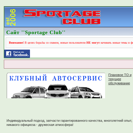
Сайт ''Sportage Club''
Внимание!
В целях борьбы со спамом, новые пользователи
НЕ могут
начинать новые темы в фо
Плановое ТО и
текущее
обслуживание
Индивидуальный подход, запчасти гарантированного качества, многолетний опыт,
никакого официоза - дружеская атмосфера!