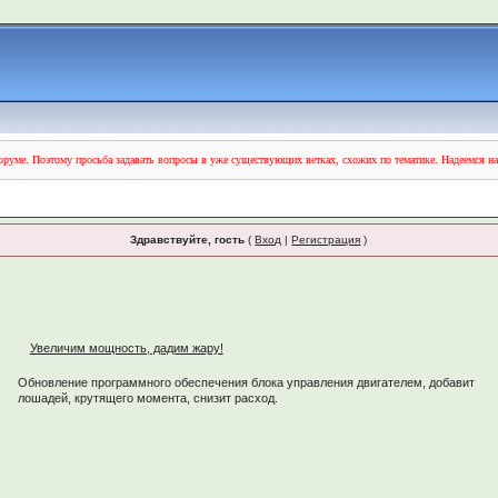
руме. Поэтому просьба задавать вопросы в уже существующих ветках, схожих по тематике. Надеемся н
Здравствуйте, гость
(
Вход
|
Регистрация
)
Увеличим мощность, дадим жару!
Обновление программного обеспечения блока управления двигателем, добавит
лошадей, крутящего момента, снизит расход.