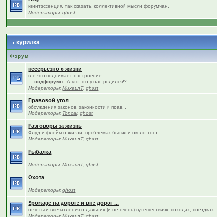
квинтэссенция, так сказать, коллективной мысли форумчан.
Модераторы:
ghost
курилка
Форум
несерьёзно о жизни
всё что поднимает настроение
— подфорумы:
А кто это у нас родился!?
Модераторы:
МихаилТ
,
ghost
Правовой угол
обсуждения законов, законности и прав...
Модераторы:
Toncar
,
ghost
Разговоры за жизнь
Флуд и флейм о жизни, проблемах бытия и около того....
Модераторы:
МихаилТ
,
ghost
Рыбалка
Модераторы:
МихаилТ
,
ghost
Охота
Модераторы:
ghost
Sportage на дороге и вне дорог ...
отчеты и впечатления о дальних (и не очень) путешествиях, походах, поездках.
Модераторы:
МихаилТ
,
ghost