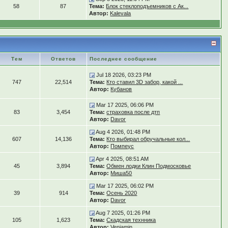
58
87
Тема:
Блок стеклоподъемников с Ак...
Автор:
Kalevala
Тем
Ответов
Последнее сообщение
Jul 18 2026, 03:23 PM
747
22,514
Тема:
Кто ставил 3D забор, какой ...
Автор:
Кубанов
Mar 17 2025, 06:06 PM
83
3,454
Тема:
страховка после дтп
Автор:
Davor
Aug 4 2026, 01:48 PM
607
14,136
Тема:
Кто выбирал обручальные кол...
Автор:
Помпеус
Apr 4 2025, 08:51 AM
45
3,894
Тема:
Обмен лодки Клин Подмосковье
Автор:
Миша50
Mar 17 2025, 06:02 PM
39
914
Тема:
Осень 2020
Автор:
Davor
Aug 7 2025, 01:26 PM
105
1,623
Тема:
Скадская технника
Автор:
Veniamin