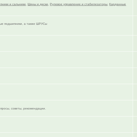
пники и сальники
,
Шины и диски
,
Рулевое управление и стабилизаторы
,
Карданные
тые подшипники, а также ШРУСы
опросы, советы, рекомендации.