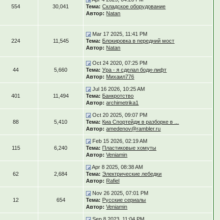
554
30,041
Тема:
Складское оборудование
Автор:
Natan
Mar 17 2025, 11:41 PM
224
11,545
Тема:
Блокировка в передний мост
Автор:
Natan
Oct 24 2020, 07:25 PM
44
5,660
Тема:
Ура - я сделал боди-лифт
Автор:
Михаил776
Jul 16 2026, 10:25 AM
401
11,494
Тема:
Банкротство
Автор:
archimetrika1
Oct 20 2025, 09:07 PM
88
5,410
Тема:
Киа Спортейдж в разборке в ...
Автор:
amedenov@rambler.ru
Feb 15 2026, 02:19 AM
115
6,240
Тема:
Пластиковые хомуты
Автор:
Veniamin
Apr 8 2025, 08:38 AM
62
2,684
Тема:
Электрические лебедки
Автор:
Rafiel
Nov 26 2025, 07:01 PM
12
654
Тема:
Русские сериалы
Автор:
Veniamin
Sep 8 2023, 11:04 PM