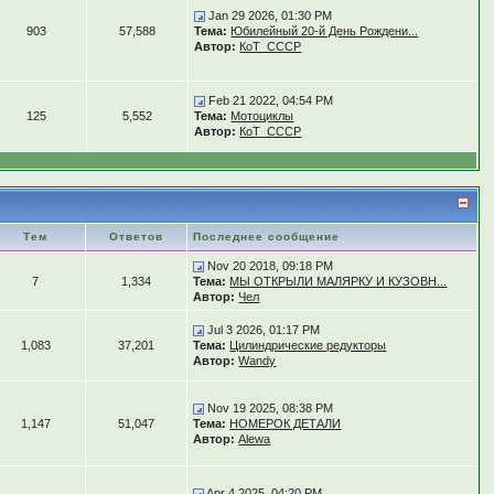
Jan 29 2026, 01:30 PM
903
57,588
Тема:
Юбилейный 20-й День Рождени...
Автор:
КоТ_СССР
Feb 21 2022, 04:54 PM
125
5,552
Тема:
Мотоциклы
Автор:
КоТ_СССР
Тем
Ответов
Последнее сообщение
Nov 20 2018, 09:18 PM
7
1,334
Тема:
МЫ ОТКРЫЛИ МАЛЯРКУ И КУЗОВН...
Автор:
Чел
Jul 3 2026, 01:17 PM
1,083
37,201
Тема:
Цилиндрические редукторы
Автор:
Wandy
Nov 19 2025, 08:38 PM
1,147
51,047
Тема:
НОМЕРОК ДЕТАЛИ
Автор:
Alewa
Apr 4 2025, 04:20 PM