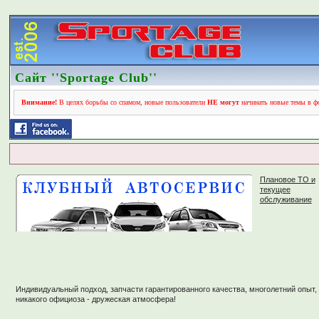
Сайт ''Sportage Club''
Внимание!
В целях борьбы со спамом, новые пользователи
НЕ могут
начинать новые темы в фо
Плановое ТО и
текущее
обслуживание
Индивидуальный подход, запчасти гарантированного качества, многолетний опыт,
никакого официоза - дружеская атмосфера!