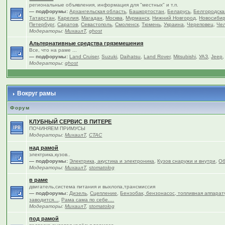
региональные объявления, информация для "местных" и т.п.
— подфорумы:
Архангельская область
,
Башкортостан
,
Беларусь
,
Белгородска
Татарстан
,
Карелия
,
Магадан
,
Москва
,
Мурманск
,
Нижний Новгород
,
Новосибир
Петербург
,
Саратов
,
Севастополь
,
Смоленск
,
Тюмень
,
Украина
,
Череповец
,
Чел
Модераторы:
МихаилТ
,
ghost
Альтернативные средства гряземешения
Все, что на раме ...
— подфорумы:
Land Cruiser
,
Suzuki
,
Daihatsu
,
Land Rover
,
Mitsubishi
,
УАЗ
,
Jeep
Модераторы:
ghost
Вокруг рамы
Форум
КЛУБНЫЙ СЕРВИС В ПИТЕРЕ
ПОЧИНЯЕМ ПРИМУСЫ
Модераторы:
МихаилТ
,
CTAC
над рамой
электрика,кузов..
— подфорумы:
Электрика, акустика и электроника
,
Кузов снаружи и внутри
,
Об
Модераторы:
МихаилТ
,
stomatolog
в раме
двигатель,система питания и выхлопа,трансмиссия
— подфорумы:
Дизель
,
Сцепление
,
Бензобак, бензонасос, топливная аппарат
заводится...
,
Рама сама по себе....
Модераторы:
МихаилТ
,
stomatolog
под рамой