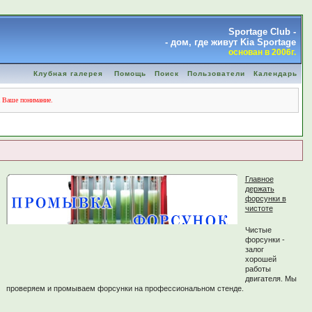
Sportage Club -
- дом, где живут Kia Sportage
основан в 2006г.
Клубная галерея
Помощь
Поиск
Пользователи
Календарь
а Ваше понимание.
Главное
держать
форсунки в
чистоте
Чистые
форсунки -
залог
хорошей
работы
двигателя. Мы
проверяем и промываем форсунки на профессиональном стенде.