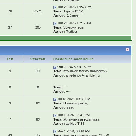
Jun 28 2026, 09:43 PM
78
2,271
Тема:
Туры в ЮАР
Автор:
Кубанов
Jun 23 2026, 07:17 AM
37
205
Тема:
3D-принтеры
Автор:
Rudiger
Тем
Ответов
Последнее сообщение
Oct 20 2025, 09:15 PM
9
117
Тема:
Кто какое масло заливает??
Автор:
amedenov@rambler.ru
--
0
0
Тема:
----
Автор:
----
Jul 18 2023, 03:30 PM
3
82
Тема:
Полный привод
Автор:
Issac
Jun 1 2026, 03:47 PM
7
83
Тема:
Установка автозапуска
Автор:
tankist_T-34
Mar 1 2020, 08:18 AM
43
119
Тема:
Комлект зимних колес 215/70...