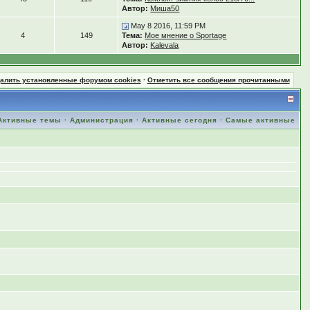
Автор:
Миша50
May 8 2016, 11:59 PM
4
149
Тема:
Мое мнение о Sportage
Автор:
Kalevala
далить установленные форумом cookies
·
Отметить все сообщения прочитанными
Активные темы
·
Администрация
·
Активные сегодня
·
Самые активные