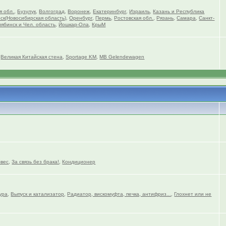
я обл.
,
Бузулук
,
Волгоград
,
Воронеж
,
Екатеринбург
,
Израиль
,
Казань и Республика
ск(Новосибирская область)
,
Оренбург
,
Пермь
,
Ростовская обл.
,
Рязань
,
Самара
,
Санкт-
ябинск и Чел. область
,
Йошкар-Ола
,
КрыМ
,
Великая Китайская стена
,
Sportage KM
,
MB Gelendewagen
вес
,
За связь без брака!
,
Кондиционер
ура
,
Выпуск и катализатор
,
Радиатор, вискомуфта, печка, антифриз...
,
Глохнет или не