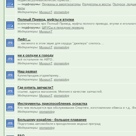
подвеска,рулевая,колёсья,тормоза...
— подфорумы:
Пружины и амортизаторы
,
Редукторы и мосты
,
Полуоси, подши
валы
Модераторы:
МихаилТ
,
stomatolog
Полный Привод, муфты и втулки
исключительно про Полный Привод, муфты полного привода, втулки и игольча
— подфорумы:
ШРУСы и передние привода
Модераторы:
МихаилТ
Лифт ...
... как много в этом звуке для сердца "джипера" слилось ...
Модераторы:
МихаилТ
,
stomatolog
ни к селу,ни к городу
всё остальное по АВТО..
Модераторы:
МихаилТ
,
stomatolog
Наш развал
Куплю/продам,отдам/приму...
Модераторы:
МихаилТ
,
stomatolog
Где купить запчасти?
ссылки, адреса магазинов. Мнения о качестве запчастей.
Модераторы:
МихаилТ
,
stomatolog
Инструменты, приспособления, оснастка
Кто чем пользуется при обслуживании Спортяги, изготовлении обвеса и т.д.. В
Модераторы:
stomatolog
Большому кораблю - большое плавание
Подготовка автомобиля к преодолению водных преград
Модераторы:
stomatolog
FAQ