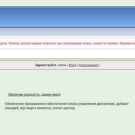
руме. Поэтому просьба задавать вопросы в уже существующих ветках, схожих по тематике. Надеемся н
Здравствуйте, гость
(
Вход
|
Регистрация
)
Увеличим мощность, дадим жару!
Обновление программного обеспечения блока управления двигателем, добавит
лошадей, крутящего момента, снизит расход.