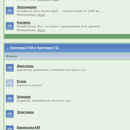
Экспедиция
поездки на три и более дней ... на расстояние от 1000 км ...
Модераторы:
ghost
Корзина
Всякий мусор. Все, что может в дальнейшем быть удалено
Модераторы:
ghost
Sportage2 KM и Sportage3 SL
Форум
Двигатель
(двигатель, выхлопная, топливная система и.т.п.)
Кузов
(железо и стекло)
Ходовая
(подвеска, трансмиссия, колеса и т.д.)
Электрика
Барахолка KM