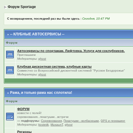
Форум Sportage
С возвращением, последний раз вы были здесь :
Сегодня, 10:47 PM
-- КЛУБНЫЕ АВТОСЕРВИСЫ --
Форум
Автосервисы по спортажам. Лифтовка. Услуги для соклубников.
Приглашаем
Модераторы:
ghost
Клубная дисконтная система, клубные карты
Совместно со Всероссийской дисконтной системой "Русское Бездорожье"
Модераторы:
ghost
Рама, и только рама нас сплотила!
Форум
ФОРУМ
новости с полей!
соревнования...покатушки...встречи
— подфорумы:
Соревнования
,
Покатушки - колбасюшки
,
GPS и геокэшинг
Модераторы:
kostetik
,
МихаилТ
,
ghost
Регионы