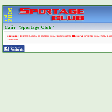
Сайт ''Sportage Club''
Внимание!
В целях борьбы со спамом, новые пользователи
НЕ могут
начинать новые темы в фо
понимание.