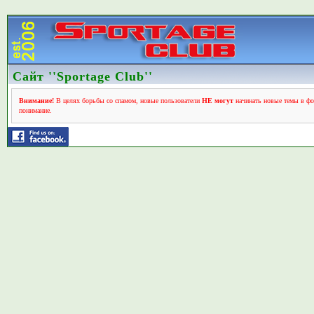
Сайт ''Sportage Club''
Внимание!
В целях борьбы со спамом, новые пользователи
НЕ могут
начинать новые темы в фо
понимание.