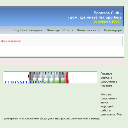
Sportage Club -
- дом, где живут Kia Sportage
основан в 2006г.
Клубная галерея
Помощь
Поиск
Пользователи
Календарь
а Ваше понимание.
Главное
держать
форсунки в
чистоте
Чистые
форсунки -
залог
хорошей
работы
двигателя. Мы
проверяем и промываем форсунки на профессиональном стенде.