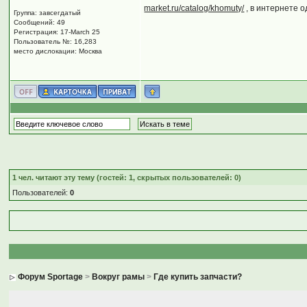
market.ru/catalog/khomuty/
, в интернете о
Группа: завсегдатый
Сообщений: 49
Регистрация: 17-March 25
Пользователь №: 16,283
место дислокации: Москва
1
чел. читают эту тему (гостей: 1, скрытых пользователей: 0)
Пользователей:
0
Форум Sportage
>
Вокруг рамы
>
Где купить запчасти?