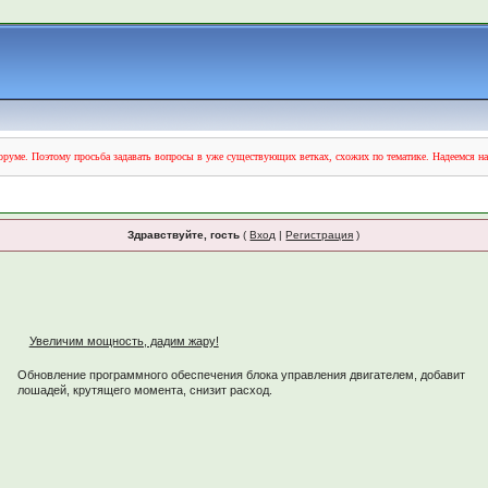
руме. Поэтому просьба задавать вопросы в уже существующих ветках, схожих по тематике. Надеемся н
Здравствуйте, гость
(
Вход
|
Регистрация
)
Увеличим мощность, дадим жару!
Обновление программного обеспечения блока управления двигателем, добавит
лошадей, крутящего момента, снизит расход.