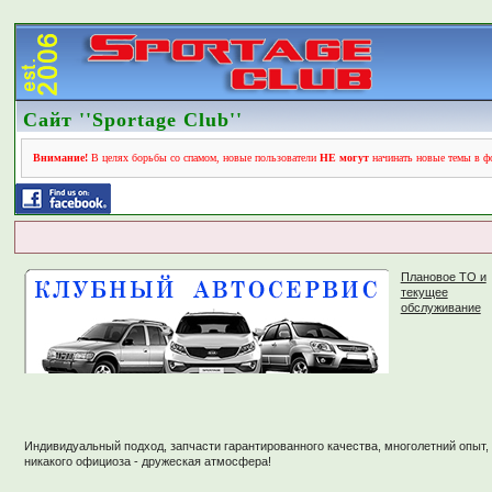
Сайт ''Sportage Club''
Внимание!
В целях борьбы со спамом, новые пользователи
НЕ могут
начинать новые темы в фо
Плановое ТО и
текущее
обслуживание
Индивидуальный подход, запчасти гарантированного качества, многолетний опыт,
никакого официоза - дружеская атмосфера!