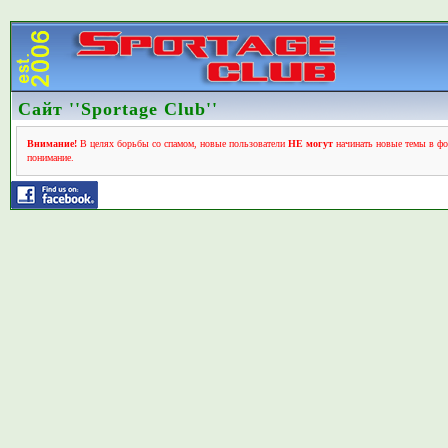
Сайт ''Sportage Club''
Внимание!
В целях борьбы со спамом, новые пользователи
НЕ могут
начинать новые темы в фо
понимание.