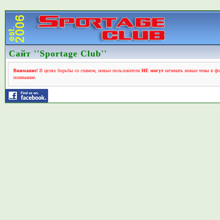
Сайт ''Sportage Club''
Внимание!
В целях борьбы со спамом, новые пользователи
НЕ могут
начинать новые темы в фо
понимание.