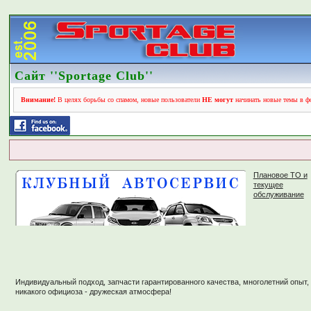
Сайт ''Sportage Club''
Внимание!
В целях борьбы со спамом, новые пользователи
НЕ могут
начинать новые темы в фо
Плановое ТО и
текущее
обслуживание
Индивидуальный подход, запчасти гарантированного качества, многолетний опыт,
никакого официоза - дружеская атмосфера!