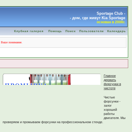
Sportage Club -
- дом, где живут Kia Sportage
основан в 2006г.
Клубная галерея
Помощь
Поиск
Пользователи
Календарь
а Ваше понимание.
Главное
держать
форсунки в
чистоте
Чистые
форсунки -
залог
хорошей
работы
двигателя. Мы
проверяем и промываем форсунки на профессиональном стенде.