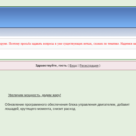
руме. Поэтому просьба задавать вопросы в уже существующих ветках, схожих по тематике. Надеемся н
Здравствуйте, гость
(
Вход
|
Регистрация
)
Увеличим мощность, дадим жару!
Обновление программного обеспечения блока управления двигателем, добавит
лошадей, крутящего момента, снизит расход.