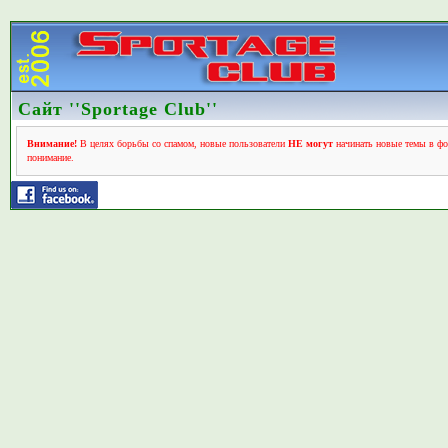
Сайт ''Sportage Club''
Внимание!
В целях борьбы со спамом, новые пользователи
НЕ могут
начинать новые темы в фо
понимание.