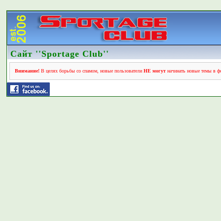
Сайт ''Sportage Club''
Внимание!
В целях борьбы со спамом, новые пользователи
НЕ могут
начинать новые темы в фо