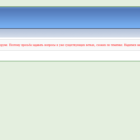
руме. Поэтому просьба задавать вопросы в уже существующих ветках, схожих по тематике. Надеемся н