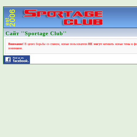
Сайт ''Sportage Club''
Внимание!
В целях борьбы со спамом, новые пользователи
НЕ могут
начинать новые темы в фо
понимание.