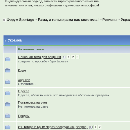
Индивидуальный подход, запчасти гарантированного качества,
многолетний опыт, никакого официоза - дружеская атмосфера!
Форум Sportage
>
Рама, и только рама нас сплотила!
>
Регионы
>
Укра
Украина
Название темы
Основная тема для общения
1
2
3
создано по просьбе - Sportagesev
Крым
Харьков
Отзовитесь
Одесса
Одесса, область и все, что находится в обозримых пределах...
Постановка на учет
Нет номера на раме
Продам
Из Питера В Крым через Белоруссию (Вопрос)
1
2