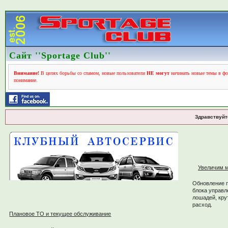
Сайт ''Sportage Club''
Внимание!
В целях борьбы со спамом, новые пользователи
НЕ могут
начинать новые темы в фо
понимание.
Здравствуйт
Увеличим м
Обновление 
блока управл
лошадей, кру
расход.
Плановое ТО и текущее обслуживание