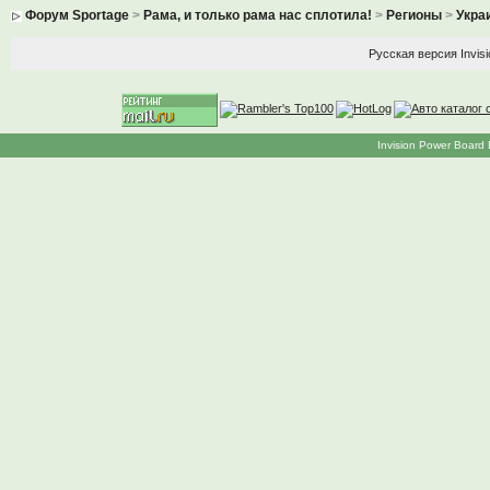
Форум Sportage
>
Рама, и только рама нас сплотила!
>
Регионы
>
Укра
Русская версия
Invis
Invision Power Board 