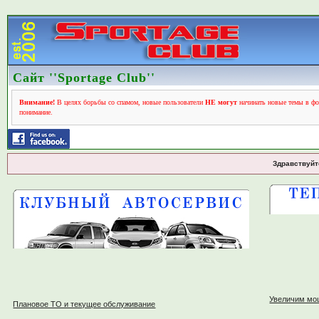
Сайт ''Sportage Club''
Внимание!
В целях борьбы со спамом, новые пользователи
НЕ могут
начинать новые темы в фо
понимание.
Здравствуйт
Увеличим мо
Плановое ТО и текущее обслуживание