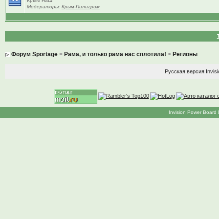
КрыМ НаШ
Модераторы:
Крым-Пилигрим
Форум Sportage
>
Рама, и только рама нас сплотила!
>
Регионы
Русская версия
Invis
Invision Power Board 