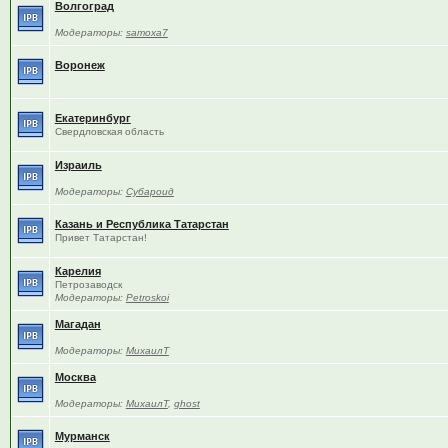
Волгоград
Модераторы:
samoxa7
Воронеж
Екатеринбург
Свердловская область
Израиль
Модераторы:
Субароид
Казань и Республика Татарстан
Привет Татарстан!
Карелия
Петрозаводск
Модераторы:
Petroskoi
Магадан
Модераторы:
МихаилТ
Москва
Модераторы:
МихаилТ
,
ghost
Мурманск