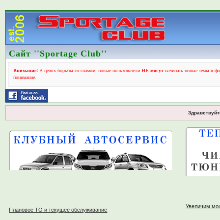
Сайт ''Sportage Club''
Внимание!
В целях борьбы со спамом, новые пользователи
НЕ могут
начинать новые темы в фо
понимание.
Здравствуйт
Увеличим мо
Плановое ТО и текущее обслуживание