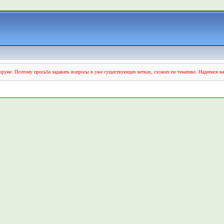
руме. Поэтому просьба задавать вопросы в уже существующих ветках, схожих по тематике. Надеемся н