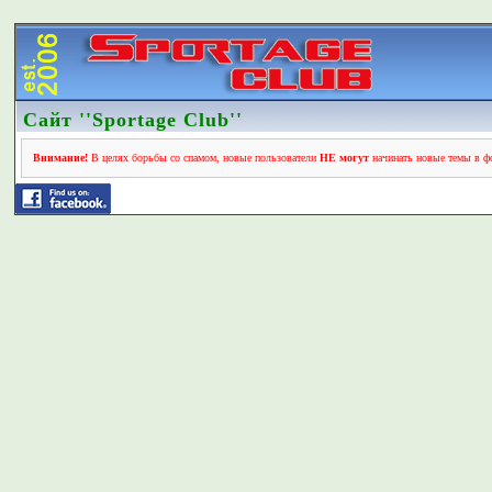
Сайт ''Sportage Club''
Внимание!
В целях борьбы со спамом, новые пользователи
НЕ могут
начинать новые темы в фо