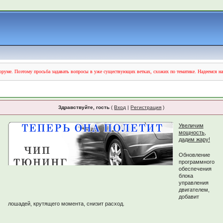
руме. Поэтому просьба задавать вопросы в уже существующих ветках, схожих по тематике. Надеемся н
Здравствуйте, гость
(
Вход
|
Регистрация
)
Увеличим
мощность,
дадим жару!
Обновление
программного
обеспечения
блока
управления
двигателем,
добавит
лошадей, крутящего момента, снизит расход.