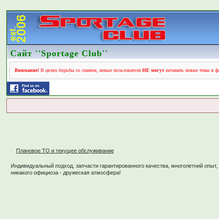
Сайт ''Sportage Club''
Внимание!
В целях борьбы со спамом, новые пользователи
НЕ могут
начинать новые темы в фо
Плановое ТО и текущее обслуживание
Индивидуальный подход, запчасти гарантированного качества, многолетний опыт,
никакого официоза - дружеская атмосфера!