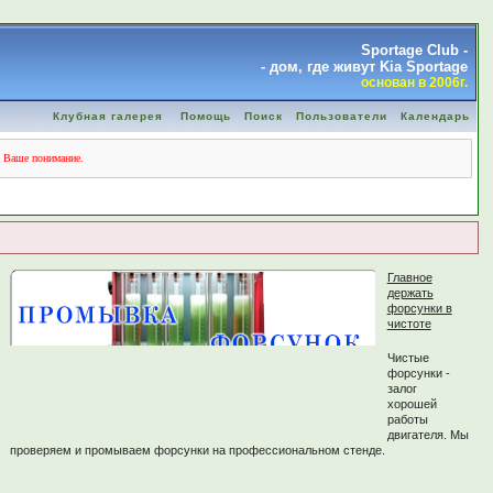
Sportage Club -
- дом, где живут Kia Sportage
основан в 2006г.
Клубная галерея
Помощь
Поиск
Пользователи
Календарь
а Ваше понимание.
Главное
держать
форсунки в
чистоте
Чистые
форсунки -
залог
хорошей
работы
двигателя. Мы
проверяем и промываем форсунки на профессиональном стенде.