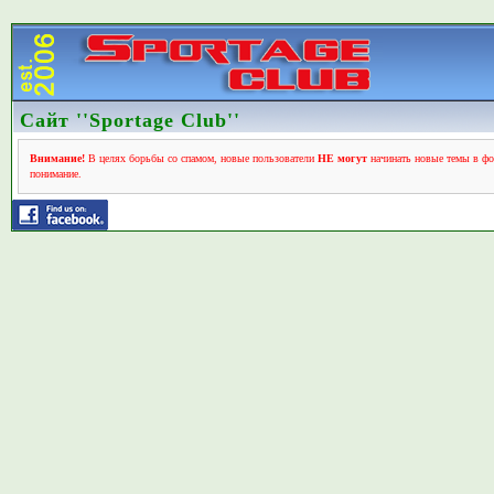
Сайт ''Sportage Club''
Внимание!
В целях борьбы со спамом, новые пользователи
НЕ могут
начинать новые темы в фо
понимание.